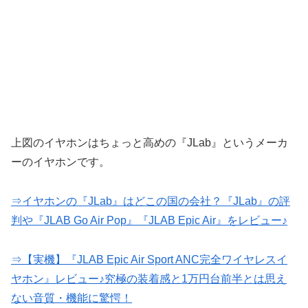
上図のイヤホンはちょっと高めの『JLab』というメーカ
ーのイヤホンです。
⇒イヤホンの『JLab』はどこの国の会社？『JLab』の評
判や『JLAB Go Air Pop』『JLAB Epic Air』をレビュー♪
⇒【実機】『JLAB Epic Air Sport ANC完全ワイヤレスイ
ヤホン』レビュー♪究極の装着感と1万円台前半とは思え
ない音質・機能に驚愕！