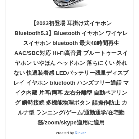
【2023初登場 耳掛け式イヤホン
Bluetooth5.3】Bluetooth イヤホン ワイヤレ
スイヤホン bluetooth 最大48時間再生
AAC/SBC対応 Hi-Fi高音質 ブルートゥースイ
ヤホン いやほん ヘッドホン 落ちにくい 外れ
ない 快適装着感 LEDバッテリー残量ディスプ
レイ イヤホン bluetooth ハンズフリー通話 マ
イク内蔵 片耳/両耳 左右分離型 自動ペアリン
グ 瞬時接続 多機能物理ボタン 誤操作防止 カ
ルナ型 ランニング/ゲーム/通勤通学/在宅勤
務/zoom/skype適用に適用
created by
Rinker