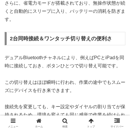
さらに、省電力モードが搭載されており、無操作状態が続
くと自動的にスリープに入り、バッテリーの消耗を防ぎま
す。
2台同時接続＆ワンタッチ切り替えの便利さ
デュアルBluetoothチャネルにより、例えばPCとiPadを同
時に接続しておき、ボタンひとつで切り替え可能です。
この切り替えはほぼ瞬時に行われ、作業の途中でもスムー
ズにデバイスを行き来できます。
接続先を変更しても、キー設定やダイヤルの割り当てが保
持されるため、環境を変えても同じ感覚で作業を続けられ
るのが嬉しいポイントです。
メニュー
ホーム
検索
トップ
サイドバー