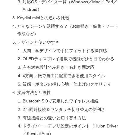
対応OS・デバイス一覧（Windows／Mac／iPad／
Android）
Keydial miniとの違いを比較
どんなシーンで活躍する？（お絵描き・編集・ノート
作成など）
デザインと使いやすさ
人間工学デザインで手にフィットする操作感
OLEDディスプレイ搭載で機能がひと目でわかる
左右対称設計で左利き・右利き両対応
4方向回転で自由に配置できる使用スタイル
質感・ボタンの押し心地・仕上げのクオリティ
接続方法と互換性
Bluetooth 5.0で安定したワイヤレス接続
2台同時接続＆ワンタッチ切り替えの便利さ
有線接続との違いと切り替え方法
ドライバー・アプリ設定のポイント（Huion Driver
／Keydial App）