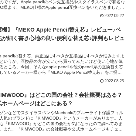
のですが、Apple pencilのペン先互換品やスタイラスペンで有名な
KO様より、MEKO仕様のApple pencil互換ペンをいただきました。
で、今回はMEKO製Apple pencil互換ペンを実際に使ったレビュー
2022.09.22
直に書いていきますね♪
機】『MEKO Apple Pencil替え芯』レビュー♪ペ
先が細く書き心地の良い便利な替え芯♪評判もレビュ
ple pencilの替え芯、純正品にすべきか互換品にすべきか悩みますよ
というか、互換品の方が安いから買ってみたいけど使い心地が気
るところ。今回、そんなapple pencilや他のpencil系の互換替え芯
しているメーカー様から『MEKO Apple Pencil替え芯』をご提供
だいたのでレビューします♪今回は『MEKO Apple Pencil替え芯』
2022.08.25
pple pencil第二世代に付け替えて試してみました。『MEKO Apple
ncil替え芯』はapple pencilの替え芯（先端部分）で、シャーペンの
にペン先を簡単に交換できる互換品です（その他のpencilシリーズ
KIMWOOD』はどこの国の会社？会社概要はある？
対応した汎用性の高さも魅力）。Apple Pencilの替え芯の純正品は
式ホームページはどこにある？
っと高いなぁと思われている方や、そもそも純正品に性能面でも
面でも魅力を感じていない方には、『MEKO Apple Pencil替え
ゾンなどでスタイラスペンやMacbookのブルーライト保護フィル
をオススメしたいと思える替え芯でした。というわけで、
人気のブランドに『KIMWOOD』というメーカーがあります。人
EKO Apple Pencil替え芯』の実機レビューをご覧の上、使ってい
も『KIMWOOD』がどこの国の会社か気になったので調べてみま
うかどうかをご判断いただければと思います＾＾また、そもそも
。また、『KIMWOOD』の会社概要や公式ホームページもチェッ
EKO』というブランドを知らない方もいらっしゃると思うので、
そして、『KIMWOOD』の主力製品であるスタイラスペンとブル