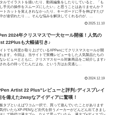
タルでイラストを描いたり、動画編集をしたりしていると、「も
し手元の操作をスムーズにしたい」と思うことはありませんか？
ートカットを覚えきれなかったり、キーボードに手を伸ばすたび
中が途切れたり…。そんな悩みを解決してくれるのが、
ION（フイオン）の左手デバイス「Keydial Remote K40」です。こ
2025.11.10
バイスは、片手でズーム、回転、ブラシサイズの変更まで直感的
える優れもの。ペンを持ったまま、作業の流れを止めずにコント
ルできるのが最大の魅力です。
PPen 2024年クリスマスで一大セール開催！人気の
tist 22Plusも大幅値引き♪
イトでも何度か取り上げているXPPenにてクリスマスセールが開
れます。今回は、当サイトで実機レビューをした人気製品たちの
なレビューとともに、クリスマスセール対象商品をご紹介します♪
されるの待ってたんだよね、という方はお見逃し...
2024.12.19
PPen Artist 22 Plus”レビューと評判♪ディスプレイ
能を備えた2wayなアイディアに驚嘆！
板タブといえばワコム一択で、買って遊んでいたことがあります
気付いたらXP-PENなど次代を担うメーカーがどんどん出てきまし
そして時代は液タブへ…なんて思っていたら、液タブ×ディスプレ