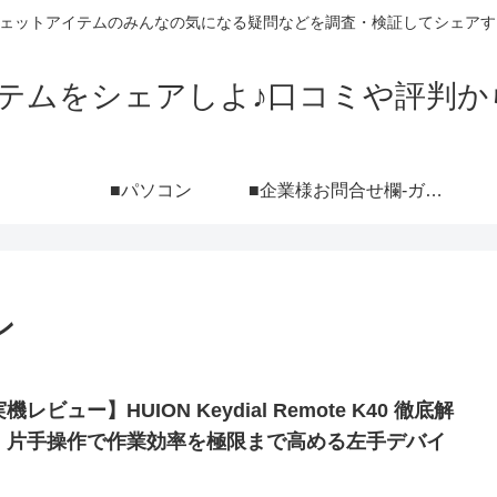
ジェットアイテムのみんなの気になる疑問などを調査・検証してシェアす
イテムをシェアしよ♪口コミや評判か
■パソコン
■企業様お問合せ欄-ガジェットブログ『シェアしよ♪』レビュー依頼用-（ポートフォリオ付き）
ン
機レビュー】HUION Keydial Remote K40 徹底解
｜片手操作で作業効率を極限まで高める左手デバイ