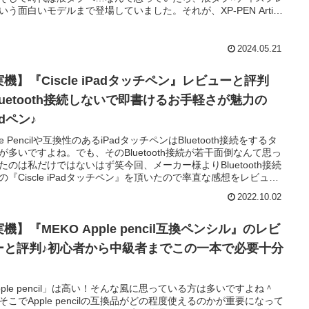
いう面白いモデルまで登場していました。それが、XP-PEN Artist
Plus。XP-PEN Artist 22 Plusは通常のディスプレイとしても使えま
、お絵描きタブレットの液タブとしても使えます。今回、XP-PEN
tist 22 Plusをメーカー様よりご提供いただいたので、率直な感想を
2024.05.21
ューします。
機】『Ciscle iPadタッチペン』レビューと評判
Bluetooth接続しないで即書けるお手軽さが魅力の
adペン♪
le Pencilや互換性のあるiPadタッチペンはBluetooth接続をするタ
が多いですよね。でも、そのBluetooth接続が若干面倒なんて思っ
たのは私だけではないはず笑今回、メーカー様よりBluetooth接続
の『Ciscle iPadタッチペン』を頂いたので率直な感想をレビュー
す。ある程度、精細に書けるiPadペンはBluetooth接続が必須だと
2022.10.02
てましたが、そんな必要はないと固定概念を覆させられた1本でし
機】『MEKO Apple pencil互換ペンシル』のレビ
ーと評判♪初心者から中級者までこの一本で必要十分
pple pencil」は高い！そんな風に思っている方は多いですよね＾
そこでApple pencilの互換品がどの程度使えるのかが重要になって