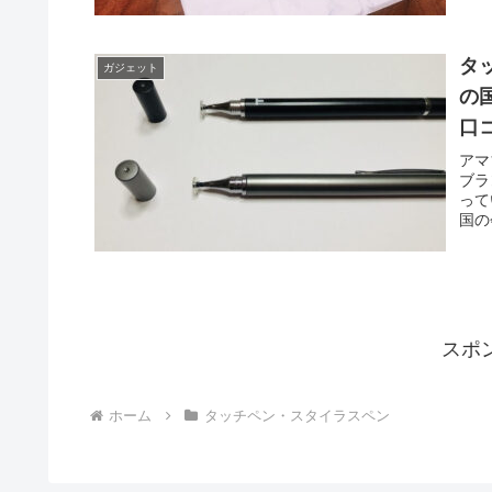
価を
タ
ガジェット
の
口
アマ
ブラ
って
国の
イラ
レビ
スポ
ホーム
タッチペン・スタイラスペン