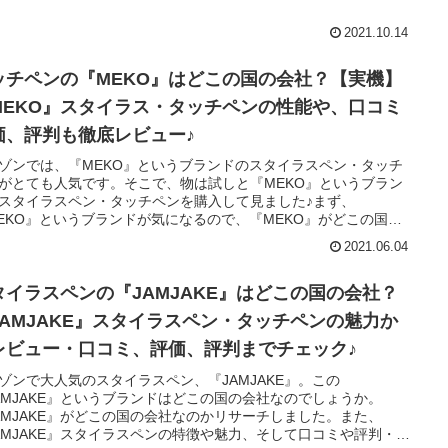
EKO』ブランドについても解説。実は、私は『MEKO』のスタイ
イトカットの保護フィルムの評判も検証しました♪
ペンも愛用しているんです＾＾『MEKO Apple Pencil替え芯』の
2021.10.14
についてもレビューしていきます♪
ッチペンの『MEKO』はどこの国の会社？【実機】
MEKO』スタイラス・タッチペンの性能や、口コミ
価、評判も徹底レビュー♪
ゾンでは、『MEKO』というブランドのスタイラスペン・タッチ
がとても人気です。そこで、物は試しと『MEKO』というブラン
スタイラスペン・タッチペンを購入して見ました♪まず、
EKO』というブランドが気になるので、『MEKO』がどこの国の
なのかを調べました。そして、『MEKO』のスタイラスペン・タ
2021.06.04
ペンの使い方や使い心地、書き心地をレビューします♪また、
EKO』のスタイラス・タッチペンの口コミや評価・評判をレビュ
ました♪
タイラスペンの『JAMJAKE』はどこの国の会社？
JAMJAKE』スタイラスペン・タッチペンの魅力か
レビュー・口コミ、評価、評判までチェック♪
ゾンで大人気のスタイラスペン、『JAMJAKE』。この
AMJAKE』というブランドはどこの国の会社なのでしょうか。
AMJAKE』がどこの国の会社なのかリサーチしました。また、
AMJAKE』スタイラスペンの特徴や魅力、そして口コミや評判・評