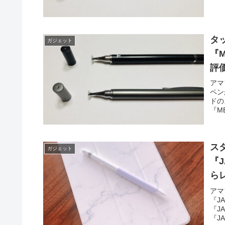
『M
ーラ
ラス
評判
タ
ガジェット
『
評
アマ
ペン
ドの
『M
会社
ッチ
『M
ーし
ス
ガジェット
『
ら
アマ
『J
『J
『J