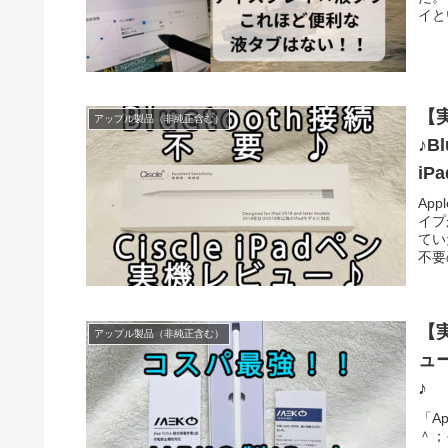
イと
22 
すし
Ar
レビ
【実
アップル製品（非純正含む）
♪
iP
App
イプ
てい
不要
しま
思っ
た。
【実
アップル製品（非純正含む）
ュ
♪
「A
＾；