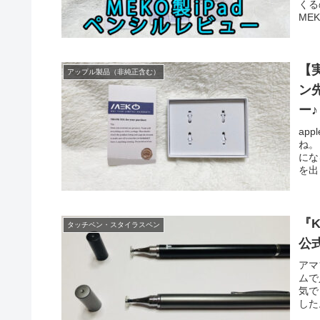
くる
ME
そこ
を率
【実
アップル製品（非純正含む）
ン
ー♪
ap
ね。
にな
を出
いた
をa
Pe
よう
『
タッチペン・スタイラスペン
にも
公
ちょ
価格
アマ
芯』
ムで
『M
気で
けそ
した
『M
ク。