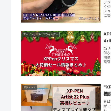
デジ
う少
ショ
に集
HU
のデ
に行
ロー
X
アマゾンセール・プライムデー
Ar
当サ
催さ
簡単
割引
”X
ガジェット
機
昔は
が、
た。