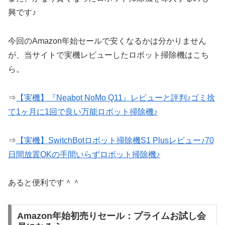
興です♪
今回のAmazon年始セールで安くなるかは分かりません
が、当サイトで実機レビューしたロボット掃除機はこち
ら。
⇒
【実機】『Neabot NoMo Q11』レビューと評判♪ゴミ捨
て1ヶ月に1回で良い万能ロボット掃除機♪
⇒
【実機】SwitchBotロボット掃除機S1 Plusレビュー♪70
日間放置OKの手間いらずロボット掃除機♪
あると便利です＾＾
Amazon年始初売りセール：プライムお試し会