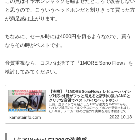
この点はイヤホンジャックを噛ませたところで改善しない
と思うので、こういうヘッドホンだと割りきって買った方
が満足感は上がります。
ちなみに、セール時には4000円を切るようなので、買う
ならその時がベストです。
音質重視なら、コスパは捨てて『1MORE Sono Flow』を
検討してみてください。
【実機】『1MORE SonoFlow』レビュー♪ハイレ
ゾ対応♪外音がフッと消えると評判の強力ANCと
クリアな音質でベストバイなヘッドホン♪
以前、当サイトでも紹介したANCが強力な1MOREから、
ハイレゾ対応のミドルクラスのヘッドホンが発売されまし
た♪ 今回、メーカー様のご協力で実機を先行体験させて頂
いたので、率直な感想をレビューしていきたいと思いま
2022.10.18
kamatainfo.com
す。 簡潔に感想をまとめて置くと、 ・デフォルトの音質
はマイルド ・ANCは相変わらず強力 ・長時間装着してて
も耳が痛くない（ただし、音漏れはしやすい） ・落ち着い
たデザインがステキ♪ こんな感じで、値段と比べても買っ
て後悔しないタイプの優秀なヘッドホンでした。 詳細なレ
ビューは各項目をご覧ください＾＾