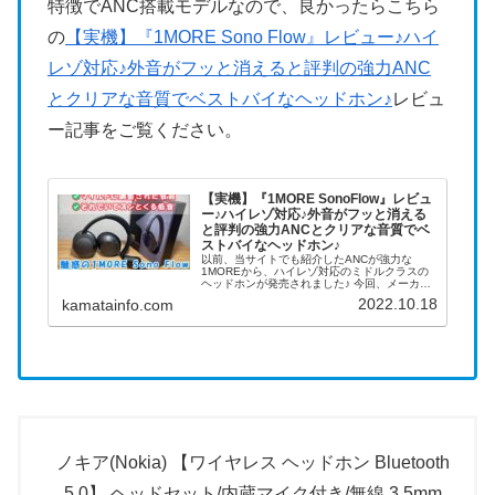
特徴でANC搭載モデルなので、良かったらこちら
の
【実機】『1MORE Sono Flow』レビュー♪ハイ
レゾ対応♪外音がフッと消えると評判の強力ANC
とクリアな音質でベストバイなヘッドホン♪
レビュ
ー記事をご覧ください。
【実機】『1MORE SonoFlow』レビュ
ー♪ハイレゾ対応♪外音がフッと消える
と評判の強力ANCとクリアな音質でベ
ストバイなヘッドホン♪
以前、当サイトでも紹介したANCが強力な
1MOREから、ハイレゾ対応のミドルクラスの
ヘッドホンが発売されました♪ 今回、メーカー
様のご協力で実機を先行体験させて頂いたの
2022.10.18
kamatainfo.com
で、率直な感想をレビューしていきたいと思い
ます。 簡潔に感想をまとめて置くと、 ・デフ
ォルトの音質はマイルド ・ANCは相変わらず強
力 ・長時間装着してても耳が痛くない（ただ
し、音漏れはしやすい） ・落ち着いたデザイン
がステキ♪ こんな感じで、値段と比べても買っ
て後悔しないタイプの優秀なヘッドホンでし
た。 詳細なレビューは各項目をご覧ください＾
＾
ノキア(Nokia) 【ワイヤレス ヘッドホン Bluetooth
5.0】 ヘッドセット/内蔵マイク付き/無線 3.5mm