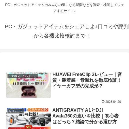
PC・ガジェットアイテムのみんなの気になる疑問などを調査・検証してシェ
アするサイト♪
PC・ガジェットアイテムをシェアしよ♪口コミや評判
から各機比較検討まで！
HUAWEI FreeClip 2レビュー｜音
イヤホン・ヘッドホン等
質・装着感・音漏れを徹底検証！
イヤーカフ型の完成形？
2026.04.20
ANTIGRAVITY A1とDJI
ガジェット
Avata360の違いを比較｜初心者
はどっち？結論で分かる選び方