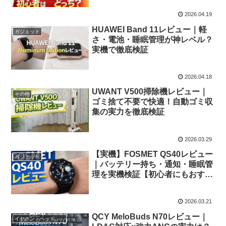
2026.04.19
HUAWEI Band 11レビュー｜軽
ガジェット
さ・電池・睡眠管理が神レベル？
実機で徹底検証
2026.04.18
UWANT V500掃除機レビュー｜
その他
ゴミ捨て不要で快適！自動ゴミ収
集の実力を徹底検証
2026.03.29
【実機】FOSMET QS40レビュー
ガジェット
｜バッテリー持ち・通知・睡眠管
理を実機検証【初心者にもおすす
め】
2026.03.21
QCY MeloBuds N70レビュー｜
イヤホン・ヘッドホン等