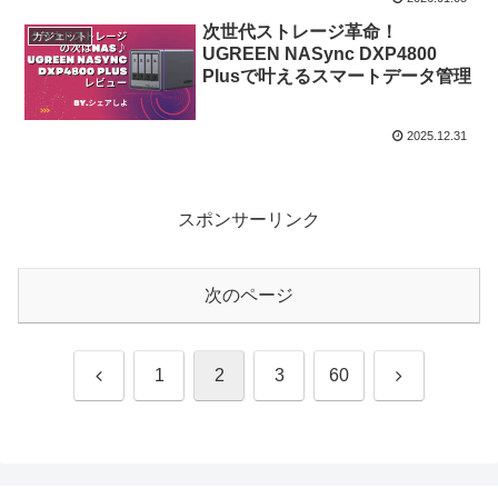
次世代ストレージ革命！
ガジェット
UGREEN NASync DXP4800
Plusで叶えるスマートデータ管理
2025.12.31
スポンサーリンク
次のページ
前
次
1
2
3
60
へ
へ