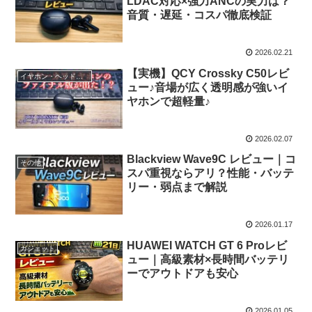
LDAC対応×強力ANCの実力は？
音質・遅延・コスパ徹底検証
2026.02.21
【実機】QCY Crossky C50レビ
イヤホン・ヘッドホン等
ュー♪音場が広く透明感が強いイ
ヤホンで超軽量♪
2026.02.07
Blackview Wave9C レビュー｜コ
その他
スパ重視ならアリ？性能・バッテ
リー・弱点まで解説
2026.01.17
HUAWEI WATCH GT 6 Proレビ
ガジェット
ュー｜高級素材×長時間バッテリ
ーでアウトドアも安心
2026.01.05