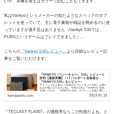
い中、本機を使えばカラーで読むこともできます。
私はVankyoというメーカーの似たようなスペックのタブ
レットを使っていて、主に電子書籍や雑誌を眺めるのに使
っていますが過不足はありません（Vankyo S30では、
PUBGというゲームはプレイできました）。
こちらの
『Vankyo S30レビュー』
より詳細なレビュー記
事をご覧いただけます。
『VANKYO（ワンーキョー） S30』レビューと
評判【最新実機】！IＴパスポート合格者が
『VANKYO S30』をレビュー♪
アマゾンで大人気の『VANKYO ワンーキョーS30』は買い
なのか気になりますよね。 今年の1月に『VANKYO S30』
を買ってから、『VANKYO S30』タブレットを使い倒した
私が、『VANKYO S30』タブレットの実機レビューや、メ
2023.01.15
kamatainfo.com
リット・デメリット。 そして、オススメしたい人や買う前
に抱くであろう各種疑問にお答えします♪
『TECLAST TLA007』の価格帯ならこの性能だよね、と