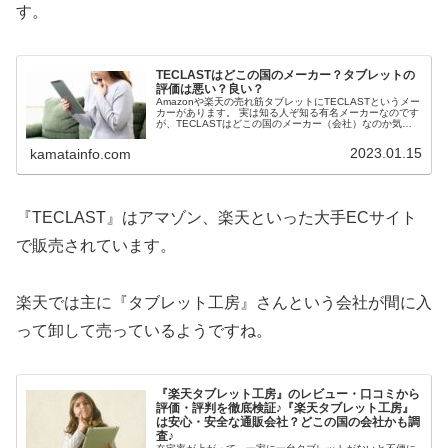
す。
TECLASTはどこの国のメーカー？タブレットの
評価は悪い？良い？
Amazonや楽天の売れ筋タブレットにTECLASTというメー
カーがあります。 実は知る人ぞ知る有名メーカーなのです
が、TECLASTはどこの国のメーカー（会社）なのか気に
なりますよね。 また、アマゾンや楽天で売れている
TECLASTタブレットの評価・評判は悪いのでしょうか。
2023.01.15
kamatainfo.com
タブレット好きな私がTECLASTのタブレット製品を徹底
的に調査しました♪ アマゾンや楽天で人気のTECLASTタブ
レットの製品ラインナップも一つ一つ検証しています。 自
分買い用、プレゼント用の1台として最適かどうかの参考
になれば幸いです♪
『TECLAST』はアマゾン、楽天といった大手ECサイト
で販売されています。
楽天では主に『タブレット工房』さんという会社が間に入
って卸して売っているようですね。
『楽天タブレット工房』のレビュー・口コミから
評価・評判を徹底検証♪『楽天タブレット工房』
は安心・安全な通販会社？どこの国の会社かも調
査♪