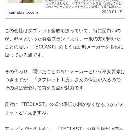
在宅率が上がって、一家に一台タブレットがないと不便に
なってきましたね。 いざタブレットを買おうと思ってもど
このメーカーのタブレットをどこの会社から買えば良いか
分からなくなります。 特に楽天でタブレットを買おうとす
2023.01.15
kamatainfo.com
ると、『タブレット工房』なるショップが良く目につきま
す＾＾ この『タブレット工房』さんの評判はどうなの
か！？ 安心して買えるショップなのか。 また、実際に買
った方のレビューや評価、口コミをご紹介します♪
この会社はタブレット全般を扱っていて、特に面白いの
が、iPadといった有名ブランドより、一般の方が聞いた
ことのない『TECLAST』のような新興メーカーを多めに
扱っている点です。
その代わり、聞いたことのないメーカーという不安要素は
つきますが、『タブレット工房』さんの保証が入るので、
その点は安心して買える点が魅力です。
反対に『TECLAST』公式の保証が利かなくなる点がデメ
リットといえますね。
アマゾンでは基本的に、『TECLAST』の直営店が販売を