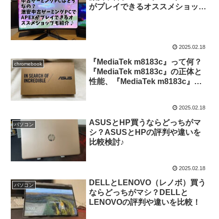
がプレイできるオススメショップ
も紹介♪
2025.02.18
『MediaTek m8183c』って何？
chromebook
『MediaTek m8183c』の正体と
性能、『MediaTek m8183c』搭
載の『acer Spin 311』の評判に
迫る！！
2025.02.18
ASUSとHP買うならどっちがマ
パソコン
シ？ASUSとHPの評判や違いを
比較検討♪
2025.02.18
DELLとLENOVO（レノボ）買う
パソコン
ならどっちがマシ？DELLと
LENOVOの評判や違いを比較！