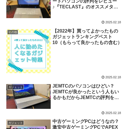
ートパソコンの評判をレビュー
♪『TECLAST』のオススメタブ
レット・ノートPCもご紹介♪
2025.02.18
【2022年】買ってよかったもの
その他
ガジェットランキングベスト
10（もらって良かったもの含む）
2025.02.18
JEMTCのパソコンはひどい？
ガジェット
JEMTCが良かったという人もい
るかもだからJEMTCの評判をレ
ビュー♪
2025.02.18
中古ゲーミングPCはどうなの？
ガジェット
激安中古ゲーミングPCでAPEX