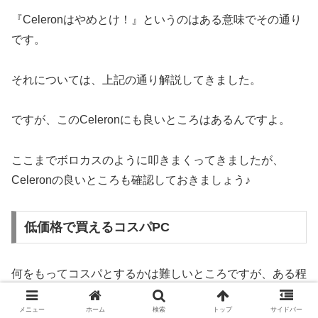
『Celeronはやめとけ！』というのはある意味でその通り
です。
それについては、上記の通り解説してきました。
ですが、このCeleronにも良いところはあるんですよ。
ここまでボロカスのように叩きまくってきましたが、
Celeronの良いところも確認しておきましょう♪
低価格で買えるコスパPC
何をもってコスパとするかは難しいところですが、ある程
度の性能を持っていて、かつ安く買えるなら、それはコス
メニュー
ホーム
検索
トップ
サイドバー
パが良いといって良いと思います。