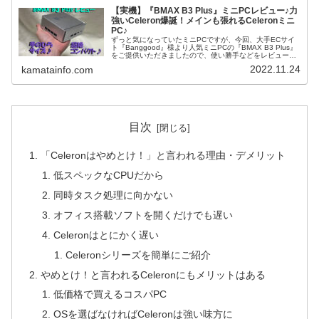
【実機】『BMAX B3 Plus』ミニPCレビュー♪力
強いCeleron爆誕！メインも張れるCeleronミニ
PC♪
ずっと気になっていたミニPCですが、今回、大手ECサイ
ト『Banggood』様より人気ミニPCの『BMAX B3 Plus』
をご提供いただきましたので、使い勝手などをレビューし
ていきます。 特に、『BMAX B3 Plus』は日本市場ではゲ
2022.11.24
kamatainfo.com
ットできない激レアなミニPCです。 私が特に注目してい
るのが、搭載されているCPU『Celeron N5095』です。
WindowsパソコンでCeleronシリーズはやめとけと当サイ
トでは書いてきましたが、『Celeron N5095』がどこまで
Celeronの壁を越えてくれるのか？ どこまでの用途に堪え
られる名機なのか徹底検証していきたいと思います♪
目次
「Celeronはやめとけ！」と言われる理由・デメリット
低スペックなCPUだから
同時タスク処理に向かない
オフィス搭載ソフトを開くだけでも遅い
Celeronはとにかく遅い
Celeronシリーズを簡単にご紹介
やめとけ！と言われるCeleronにもメリットはある
低価格で買えるコスパPC
OSを選ばなければCeleronは強い味方に