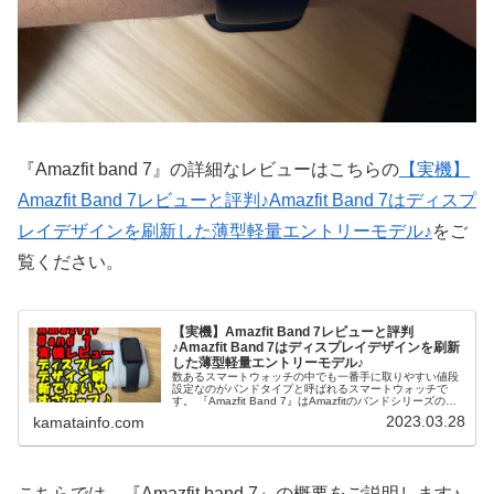
『Amazfit band 7』の詳細なレビューはこちらの
【実機】
Amazfit Band 7レビューと評判♪Amazfit Band 7はディスプ
レイデザインを刷新した薄型軽量エントリーモデル♪
をご
覧ください。
【実機】Amazfit Band 7レビューと評判
♪Amazfit Band 7はディスプレイデザインを刷新
した薄型軽量エントリーモデル♪
数あるスマートウォッチの中でも一番手に取りやすい値段
設定なのがバンドタイプと呼ばれるスマートウォッチで
す。 『Amazfit Band 7』はAmazfitのバンドシリーズの最
新作にして、従来のBandシリーズからデザインを刷新し、
2023.03.28
kamatainfo.com
スクエア型に近くなりました。 そのため、画面も見やすく
なった上、OSもAmazfitファンが絶大な信頼を置いている
『ZEPP OS』に切り替わり操作性も向上♪ 今回はそんな
『Amazfit Band 7』をメーカー様から頂きましたので、徹
底的にレビューしていきたいと思います♪
こちらでは、『Amazfit band 7』の概要をご説明します♪