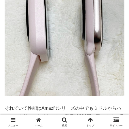
それでいて性能はAmazfitシリーズの中でもミドルからハ
イエンド並みでありながら、定価16800円と買いやすい価
格帯になっているのも特徴。
メニュー
ホーム
検索
トップ
サイドバー