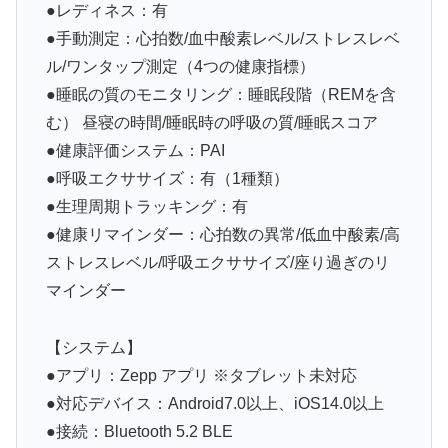
●レディネス：有
●手動測定：心拍数/血中酸素レベル/ストレスレベ
ル/ワンタップ測定（4つの健康指標）
●睡眠の質のモニタリング：睡眠段階（REMを含
む） 昼寝の時間/睡眠時の呼吸の質/睡眠スコア
●健康評価システム：PAI
●呼吸エクササイズ：有（1種類）
●生理周期トラッキング：有
●健康リマインダー：心拍数の異常/低血中酸素/高
ストレスレベル/呼吸エクササイズ/座り過ぎのリ
マインダー
【システム】
●アプリ：Zepp アプリ ※タブレット未対応
●対応デバイス：Android7.0以上、iOS14.0以上
●接続：Bluetooth 5.2 BLE