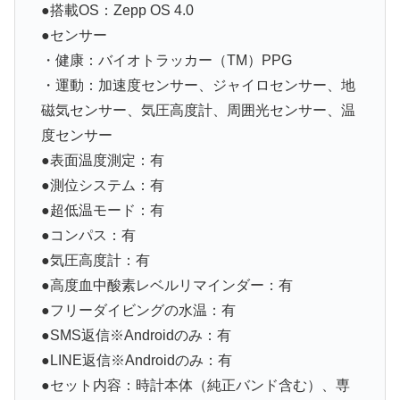
●搭載OS：Zepp OS 4.0
●センサー
・健康：バイオトラッカー（TM）PPG
・運動：加速度センサー、ジャイロセンサー、地
磁気センサー、気圧高度計、周囲光センサー、温
度センサー
●表面温度測定：有
●測位システム：有
●超低温モード：有
●コンパス：有
●気圧高度計：有
●高度血中酸素レベルリマインダー：有
●フリーダイビングの水温：有
●SMS返信※Androidのみ：有
●LINE返信※Androidのみ：有
●セット内容：時計本体（純正バンド含む）、専