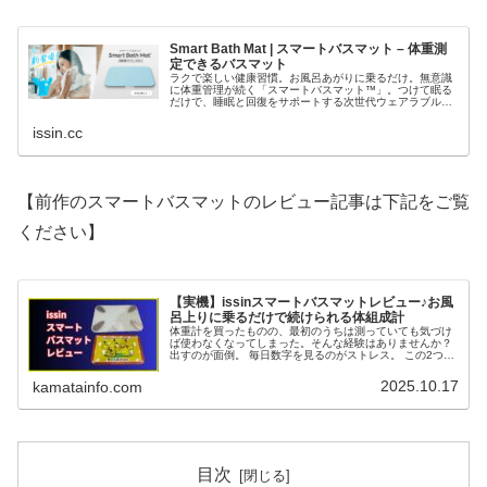
Smart Bath Mat | スマートバスマット – 体重測
定できるバスマット
ラクで楽しい健康習慣。お風呂あがりに乗るだけ。無意識
に体重管理が続く「スマートバスマット™」。つけて眠る
だけで、睡眠と回復をサポートする次世代ウェアラブル
「スマートリカバリーリング™」。毎日の暮らしが、少し
ずつ整っていく。食事も、体重も、睡…
issin.cc
【前作のスマートバスマットのレビュー記事は下記をご覧
ください】
【実機】issinスマートバスマットレビュー♪お風
呂上りに乗るだけで続けられる体組成計
体重計を買ったものの、最初のうちは測っていても気づけ
ば使わなくなってしまった。そんな経験はありませんか？
出すのが面倒。 毎日数字を見るのがストレス。 この2つが
大きな理由だと言われています。 issinスマートバスマット
は、そんな悩みを解消してくれる新しいタイプの体組成計
2025.10.17
kamatainfo.com
です。 今回はメーカー様よりスマートバスマットの実機を
ご提供いただいので、その特徴や使い勝手を実際の使用感
を交えながらご紹介します。
目次