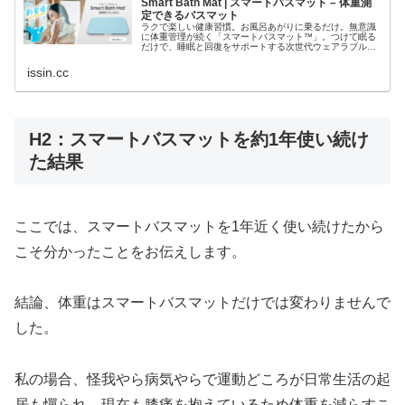
Smart Bath Mat | スマートバスマット – 体重測
定できるバスマット
ラクで楽しい健康習慣。お風呂あがりに乗るだけ。無意識
に体重管理が続く「スマートバスマット™」。つけて眠る
だけで、睡眠と回復をサポートする次世代ウェアラブル
「スマートリカバリーリング™」。毎日の暮らしが、少し
ずつ整っていく。食事も、体重も、睡…
issin.cc
H2：スマートバスマットを約1年使い続け
た結果
ここでは、スマートバスマットを1年近く使い続けたから
こそ分かったことをお伝えします。
結論、体重はスマートバスマットだけでは変わりませんで
した。
私の場合、怪我やら病気やらで運動どころが日常生活の起
居も憚られ、現在も膝痛を抱えているため体重を減らすこ