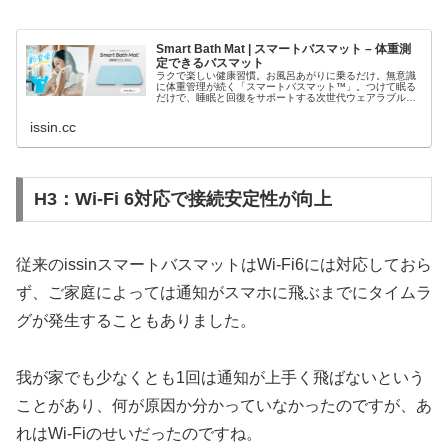
Smart Bath Mat | スマートバスマット – 体重測
定できるバスマット
ラクで楽しい健康習慣。お風呂あがりに乗るだけ。無意識
に体重管理が続く「スマートバスマット™」。つけて眠る
だけで、睡眠と回復をサポートする次世代ウェアラブル
「スマートリカバリーリング™」。毎日の暮らしが、少し
ずつ整っていく。食事も、体重も、睡…
issin.cc
H3：Wi-Fi 6対応で接続安定性が向上
従来のissinスマートバスマットはWi-Fi6には対応しておら
ず、ご家庭によっては通知がスマホに飛ぶまでにタイムラ
グが発生することもありました。
我が家でも少なくとも1回は通知が上手く飛ばないという
ことがあり、何が原因か分かっていなかったのですが、あ
れはWi-Fiのせいだったのですね。