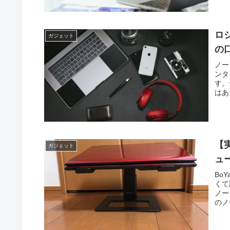
ます
ロジ
ガジェット
の
ノー
ンタ
す。
はあ
ソコ
「M
ます
ュー
【
ガジェット
ュ
Bo
くて
ノー
のノ
真を