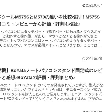
＾＾
2021.05.07
クールM575SとM570の違いを比較検討！M575S
口コミ・レビューから評価・評判も検証♪
トパソコンにはタッチパット（指でパットに触れるとマウスポイ
ーが動作する操作盤）があり、マウスがなくとも操作ができま
デスクトップパソコンにはノートパソコンのようなタッチパット
りませんので、マウスが必須アイテムとなりますね。ここではパ
ンの周辺機器の製造販売メーカー「ロジクール」のマウス
575」と「M570」について性能の違いや特徴についてレビューし
♪※以下ロジクールM575、ロジクールM570と表現しますね。レビ
2021.04.05
掲載については本記事後段をご覧ください♪
実機】BoYataノートパソコンスタンド固定式のレビ
ーと感想♪BoYataの評価・評判まとめ♪
YataのノートPCスタンドはいくつか発売されていますが、型式がな
識別がしにくいんですよね＾＾；今回は、モニタースタンド式の
トPCスタンドを購入したのでご紹介します。モニタースタンド式
ートPCスタンドってどういうこと？と思われますよね。下記の写
見て頂ければ疑問は払拭されるかと思います♪