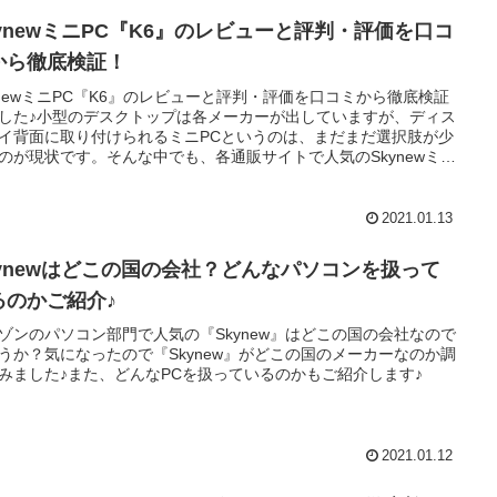
kynewミニPC『K6』のレビューと評判・評価を口コ
から徹底検証！
ynewミニPC『K6』のレビューと評判・評価を口コミから徹底検証
した♪小型のデスクトップは各メーカーが出していますが、ディス
イ背面に取り付けられるミニPCというのは、まだまだ選択肢が少
のが現状です。そんな中でも、各通販サイトで人気のSkynewミニ
『K6』を今回見ていきます。口コミだけでなく、性能や特徴まで要
ックです♪
2021.01.13
kynewはどこの国の会社？どんなパソコンを扱って
るのかご紹介♪
ゾンのパソコン部門で人気の『Skynew』はどこの国の会社なので
うか？気になったので『Skynew』がどこの国のメーカーなのか調
みました♪また、どんなPCを扱っているのかもご紹介します♪
2021.01.12