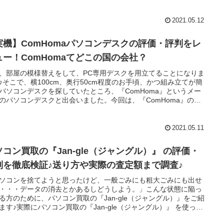
いただきます。写真付きですのでページを開くのが若干重いかも
ませんがご容赦くださいませ。
2021.05.12
実機】ComHomaパソコンデスクの評価・評判をレ
ュー！ComHomaてどこの国の会社？
、部屋の模様替えをして、PC専用デスクを用立てることになりま
♪そこで、横100cm、奥行50cm程度のお手頃、かつ組み立てが簡
パソコンデスクを探していたところ、『ComHoma』というメー
のパソコンデスクと出会いました。今回は、『ComHoma』のパ
ンデスクを実際に使った感想だけでなく、組み立てがどれだけ簡
、そして、そもそも『ComHoma』がどこの国の会社なのかとい
ことまで、レビューとともにご紹介いたします♪
2021.05.11
ソコン買取の『Jan-gle（ジャングル）』 の評価・
判を徹底検証♪送り方や実際の査定額まで調査♪
ソコンを捨てようと思ったけど、一般ごみにも粗大ごみにも出せ
・・・データの消去とかあるしどうしよう。」こんな状態に陥っ
る方のために、パソコン買取の『Jan-gle（ジャングル）』をご紹
ます♪実際にパソコン買取の『Jan-gle（ジャングル）』 を使った
ューや、口コミから見た評価や評判、そして送り方等をご紹介し