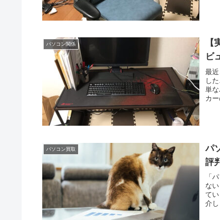
せて
しれ
【
パソコン関係
ビ
最近
した
単な
カー
ソコ
単か
った
パ
パソコン買取
評
「パ
ない
てい
介し
レビ