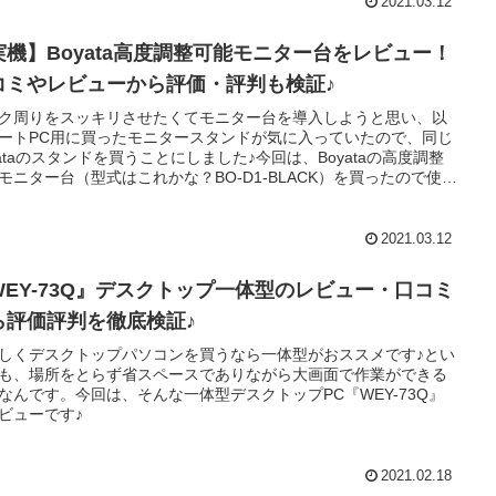
2021.03.12
実機】Boyata高度調整可能モニター台をレビュー！
コミやレビューから評価・評判も検証♪
ク周りをスッキリさせたくてモニター台を導入しようと思い、以
ートPC用に買ったモニタースタンドが気に入っていたので、同じ
yataのスタンドを買うことにしました♪今回は、Boyataの高度調整
モニター台（型式はこれかな？BO-D1-BLACK）を買ったので使用
レビューします♪また、他の方がどういう評価を付けているのかも
なると思うのでご紹介します。
2021.03.12
WEY-73Q』デスクトップ一体型のレビュー・口コミ
ら評価評判を徹底検証♪
しくデスクトップパソコンを買うなら一体型がおススメです♪とい
も、場所をとらず省スペースでありながら大画面で作業ができる
なんです。今回は、そんな一体型デスクトップPC『WEY-73Q』
ビューです♪
2021.02.18