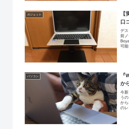
【
ガジェット
口
デス
前ノ
Bo
可能
感を
気に
『
パソコン
か
今新
うの
から
のレ