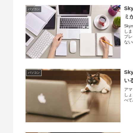
S
パソコン
ミ
Sk
しま
プレ
ない
PC
チェ
S
パソコン
い
アマ
しょ
べて