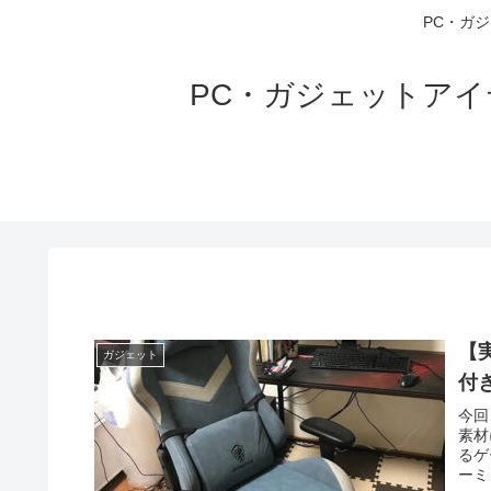
PC・ガ
PC・ガジェットア
【
ガジェット
付き
今回
素材
るゲ
ーミ