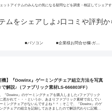
ジェットアイテムのみんなの気になる疑問などを調査・検証してシェアす
イテムをシェアしよ♪口コミや評判か
■パソコン
■企業様お問合せ欄-ガジェットブログ『シェアしよ♪』レビュー依頼用-（ポートフォリオ付き）
実機】『Dowinx』ゲーミングチェア組立方法を写真
で解説♪（ファブリック素材LS-666803FF）
、『Dowinx』のゲーミングチェアを購入しました♪ファブリック
に惹かれて・・・というか、あまりファブリック素材で出してい
ーミングチェアがないんですよね＾＾；そこで、『Dowinx』のゲ
ングチェアの組立を記録しておきましたので解説代わりに記載さ