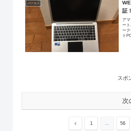
W
パソコン
証
アマ
ート
ーク
トP
ドが
『W
スポ
次
前
1
…
56