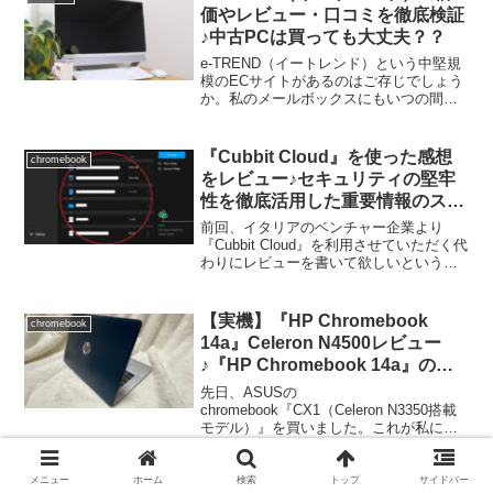
る一台。でも、『iCODIS』ってどこの国
価やレビュー・口コミを徹底検証
のメーカーなのか疑問ですよね。そこ
♪中古PCは買っても大丈夫？？
で、『iCODIS』がどこの国の会社なのか
調査してみました♪また、『iCODIS』ス
e-TREND（イートレンド）という中堅規
キャナーの特徴や評判・口コミをレビュ
模のECサイトがあるのはご存じでしょう
ーします。
か。私のメールボックスにもいつの間に
か届くようになりました＾＾；メールを
見ているとそれなりの性能の中古パソコ
ンが36.000円だったりかなり安く買えま
『Cubbit Cloud』を使った感想
chromebook
す。もっとも、中古パソコンの購入時に
をレビュー♪セキュリティの堅牢
気を付けなければならないのはアフター
性を徹底活用した重要情報のスト
フォローがしっかりしているかなんです
ックに最適♪
けどね＾＾；そこで、今回はe-
前回、イタリアのベンチャー企業より
TREND（イートレンド）さんのアマゾ
『Cubbit Cloud』を利用させていただく代
ン、楽天、ヤフーといった主なECサイト
わりにレビューを書いて欲しいというお
の評判をまとめるとともに、イートレン
話を頂きました、ということで、
ド以外のおススメ中古ショップや、イー
『Cubbit』って何？という総論部分をお
トレンドで購入する際に気を付けたい配
伝えしました。『Cubbit』には『Cubbit
【実機】『HP Chromebook
chromebook
送料無料ライン、領収書の発行、サポー
Cell』という一種のサーバーを手元に置く
14a』Celeron N4500レビュー
トの質といったところをお伝えします♪
買い切りタイプと、『Cubbit Cloud』とい
♪『HP Chromebook 14a』の評
う純粋なサブスクのクラウドストレージ
判・評価・口コミもレビュー♪
サービスの二種類があります。今回は、
先日、ASUSの
『Cubbit Cloud』を数週間、自宅と会社か
chromebook『CX1（Celeron N3350搭載
ら実際に利用させていただいた使い勝手
モデル）』を買いました。これが私にと
や使用方法などをレビューしていきます
って初めてのchromebook。搭載されてい
♪（ちゃんと、容量を私用に分けていただ
るCPUは最低スペックのCeleron N3350と
きました！ありがとうございます＾＾）
いうものだったのですが、販売価格がな
メニュー
ホーム
検索
トップ
サイドバー
【実体験】filmora（フィモー
ソフトウェア