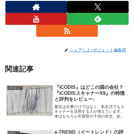
シェアしよ♪ガジェット編集部
関連記事
『iCODIS』はどこの国の会社？
ガジェット
『iCODISスキャナーX9』の特徴
と評判をレビュー♪
最近は仕事だけではなく、私生活でもス
キャナーを活用する人が増えています。
本はもちろん年賀状や子供の作文、絵を
デジタル化すれば劣化を気にせずに、永
久保存できますもんね。『iCODIS』ドキ
ュメントスキャナーはマルチに活躍でき
e-TREND（イートレンド）の評
パソコン