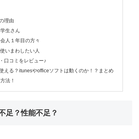
その理由
大学生さん
社会人１年目の方々
を使いまわしたい人
の評判・口コミをレビュー♪
える？itunesやofficeソフトは動くのか！？まとめ
う方法！
容量不足？性能不足？