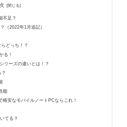
次
性能不足？
える？（2022年1月追記）
うならどっち！？
分かる！
coreシリーズの違いとは！？
る？
能
性能
ンドで格安なモバイルノートPCならこれ！
はついてる？