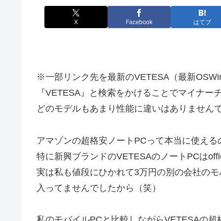
X
Facebook
はてブ
※一部リンク先を最新のVETESA（最新OSW
『VETESA』と検索をかけることでマイナー
どのモデルもあまり性能に違いはありません
アマゾンの超格安ノートPCって本当に使える
特に新興ブランドのVETESAのノートPCはoff
実は私も値段にひかれて3万円の別の会社のモバ
入ってませんでしたから（笑）
私のモバイルPCと比較しながらVETESAの