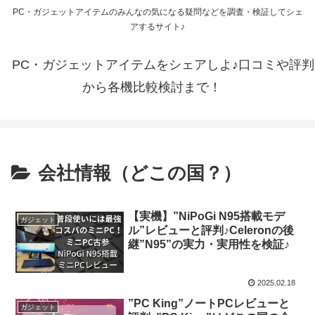
PC・ガジェットアイテムのみんなの気になる疑問などを調査・検証してシェ
アするサイト♪
PC・ガジェットアイテムをシェアしよ♪口コミや評判
から各機比較検討まで！
会社情報（どこの国？）
【実機】”NiPoGi N95搭載モデ
ガジェット
ル”レビューと評判♪Celeronの後
継”N95”の実力・実用性を検証♪
2025.02.18
”PC King”ノートPCレビューと
ガジェット