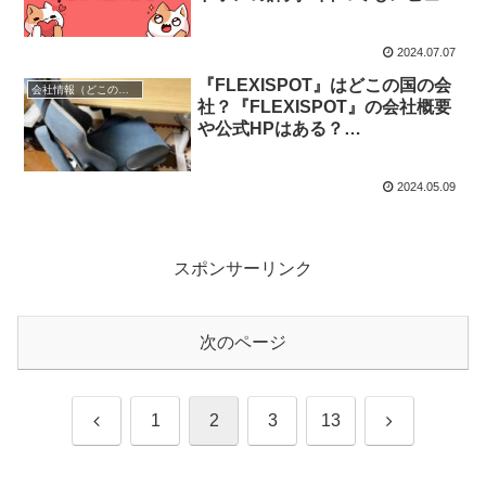
♪
2024.07.07
『FLEXISPOT』はどこの国の会
会社情報（どこの国？）
社？『FLEXISPOT』の会社概要
や公式HPはある？
『FLEXISPOT』の売れ筋デスク
もご紹介♪
2024.05.09
スポンサーリンク
次のページ
前
次
1
2
3
13
へ
へ