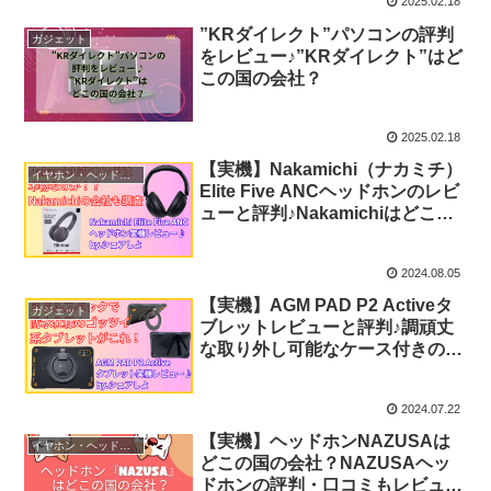
2025.02.18
”KRダイレクト”パソコンの評判
ガジェット
をレビュー♪”KRダイレクト”はど
この国の会社？
2025.02.18
【実機】Nakamichi（ナカミチ）
イヤホン・ヘッドホン等
Elite Five ANCヘッドホンのレビ
ューと評判♪Nakamichiはどこの
国の会社？
2024.08.05
【実機】AGM PAD P2 Activeタ
ガジェット
ブレットレビューと評判♪調頑丈
な取り外し可能なケース付きのご
っつ凄いタブレット登場！！
2024.07.22
【実機】ヘッドホンNAZUSAは
イヤホン・ヘッドホン等
どこの国の会社？NAZUSAヘッ
ドホンの評判・口コミもレビュー