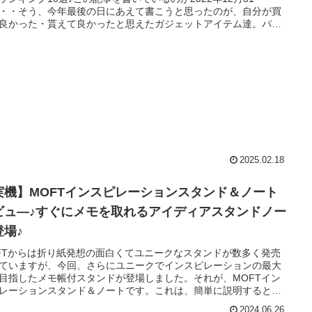
・・そう、今年最後の日にあえて書こうと思ったのが、自分が買
良かった・貰えて良かったと思えたガジェットアイテム達。パソ
からキャンプ用品まで幅広くラインナップしましたが、特にトッ
位以上は必見です♪
2025.02.18
実機】MOFTインスピレーションスタンド＆ノート
ビュ―♪すぐにメモを取れるアイディアスタンドノー
登場♪
FTからは折り紙発想の面白くてユニークなスタンドが数多く発売
ていますが、今回、さらにユニークでインスピレーションの最大
目指したメモ帳付スタンドが登場しました。それが、MOFTイン
レーションスタンド＆ノートです。これは、簡単に説明するとス
ド兼メモ帳になるというアイディアアイテム。スマホだとメモを
2024.06.26