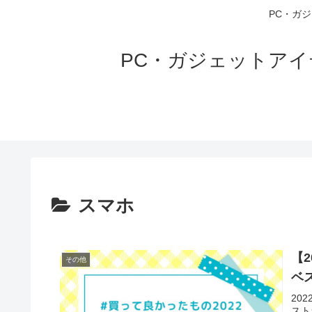
PC・ガ
PC・ガジェットア
スマホ
【
その他
ベ
20
スト