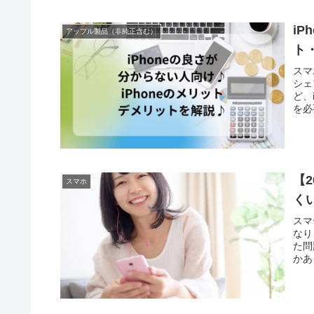
取る
てし
ーカ
iP
アップル製品（非純正含む）
いた
ト
スマ
シェ
ど、
を必
です
複雑
ない
ット
【
スマホ
く
スマ
なり
た問
かあ
ーの
のか
パス