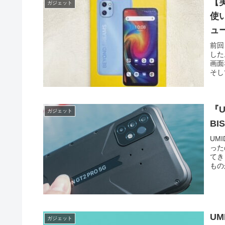
【実
ガジェット
使
ュ
前回
した
画面
そし
見た
今回
『U
『U
ガジェット
BI
UM
った
てき
もの
ても
に、
『U
UM
ガジェット