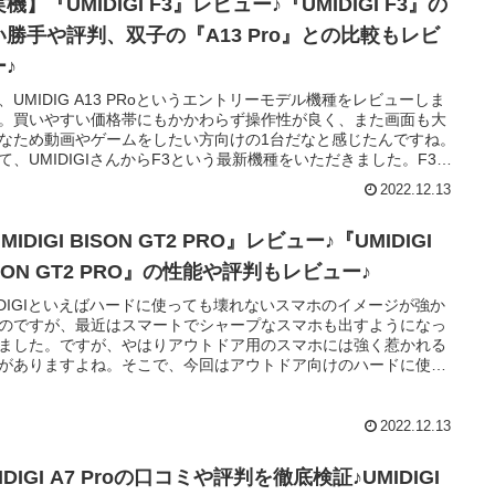
機】『UMIDIGI F3』レビュー♪『UMIDIGI F3』の
い勝手や評判、双子の『A13 Pro』との比較もレビ
ー♪
、UMIDIG A13 PRoというエントリーモデル機種をレビューしま
。買いやすい価格帯にもかかわらず操作性が良く、また画面も大
なため動画やゲームをしたい方向けの1台だなと感じたんですね。
て、UMIDIGIさんからF3という最新機種をいただきました。F3は
目がA13 Proにそっくりなのですが細かい部分に違いがあります。
2022.12.13
、実機にて『F3』の特徴を見ていくとともに、『UMIDIGI F3』と
MIDIGI A13 Pro』の違いや評判などをレビューしていきます♪
MIDIGI BISON GT2 PRO』レビュー♪『UMIDIGI
SON GT2 PRO』の性能や評判もレビュー♪
IDIGIといえばハードに使っても壊れないスマホのイメージが強か
のですが、最近はスマートでシャープなスマホも出すようになっ
ました。ですが、やはりアウトドア用のスマホには強く惹かれる
がありますよね。そこで、今回はアウトドア向けのハードに使っ
壊れない『UMIDIGI BISON GT2 PRO』をレビューするととも
『UMIDIGI BISON GT2 PRO』の評判も見ていきます。また、
MIDIGI BISON GT2 PRO』の特徴や魅力もご紹介♪
2022.12.13
IDIGI A7 Proの口コミや評判を徹底検証♪UMIDIGI