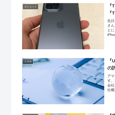
『
ガジェット
『T
先日
さん
とに
iP
国の
まし
際に
iP
幸い
『U
スマホ
の
アマ
す。
会社
社概
『UM
しま