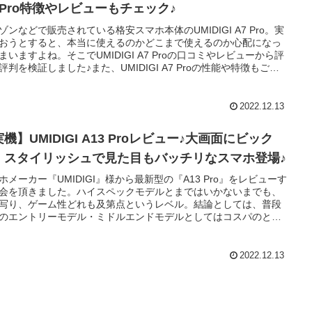
7 Pro特徴やレビューもチェック♪
ゾンなどで販売されている格安スマホ本体のUMIDIGI A7 Pro。実
おうとすると、本当に使えるのかどこまで使えるのか心配になっ
まいますよね。そこでUMIDIGI A7 Proの口コミやレビューから評
評判を検証しました♪また、UMIDIGI A7 Proの性能や特徴もご紹
ています。ついでに、『UMIDIGI』というブランドがどこの国の
なのかも調べてみました♪
2022.12.13
機】UMIDIGI A13 Proレビュー♪大画面にビック
！スタイリッシュで見た目もバッチリなスマホ登場♪
ホメーカー『UMIDIGI』様から最新型の『A13 Pro』をレビューす
会を頂きました。ハイスペックモデルとまではいかないまでも、
写り、ゲーム性どれも及第点というレベル。結論としては、普段
のエントリーモデル・ミドルエンドモデルとしてはコスパのとて
い端末です。また、画面も大きめで視認性の良さが特徴です。今
、『UMIDIGI A13 Pro』の開封から各種使用感まで一気に解説し
きます♪
2022.12.13