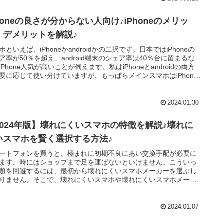
のに手間取ってしまうというあるあるを、メモ帳をスマホに付け
まえば良いという簡単な発想で実現してしまいました。今回はメ
ー様よりMOFTインスピレーションスタンド＆ノートの実機を頂
honeの良さが分からない人向け♪iPhoneのメリッ
ので、率直な感想をレビューします。
・デメリットを解説♪
ホといえば、iPhoneかandroidかの二択です。日本ではiPhoneの
ア率が50％を超え、android端末のシェア率は40％台に留まるな
iPhone人気が高いことが伺えます。私はiPhoneとandroidの両方
要に応じて使い分けていますが、もっぱらメインスマホはiPhone
。理由としては使い慣れているから。反面、androidの方が設定等
な気がします＾＾；ですが、意外なことにiPhoneの良さが分から
という人もいらっしゃるので、今回はiPhoneのメリット・デメリ
2024.01.30
をご紹介します。
2024年版】壊れにくいスマホの特徴を解説♪壊れに
いスマホを賢く選択する方法♪
ートフォンを買うと、極まれに初期不良にあい交換手配が必要に
ます。時にはショップまで足を運ばないといけません。こういっ
題を回避するには、最初から壊れにくいスマホメーカーを選ぶし
りません。そこで、壊れにくいスマホや壊れにくいスマホメーカ
特徴を解説するとともに、どうしたら壊れにくいスマホにできる
？また、そもそも壊れにくいスマホメーカーの製品はどれかをIT
ポート合格者がご紹介します♪
2024.01.07