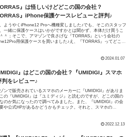
TORRAS』は怪しいけどどこの国の会社？
ORRAS』iPhone保護ケースレビューと評判♪
、ようやくiPhone12 Proへ機種変しました♪でも、そこのスタッフ
、一緒に保護ケースはいかがですかとは聞かず、本体だけ買うこ
＾＾；そこで、アマゾンで良さげな『TORRAS』という会社の
hone12Pro用保護ケースを買いました♪え、『TORRAS』ってどこの
会社？ということで、『TORRAS』がどこの国の会社なのか調べ
た♪また、『TORRAS』iPhone12保護ケースの装着の仕方や、実
装着した感想・レビューを書いておきました♪『TORRAS』
2024.01.07
hone12保護ケースを買おうか悩んでいらっしゃる方の参考になれば
です♪
MIDIGI』はどこの国の会社？『UMIDIGI』スマホ
評判をレビュー♪
ゾンで販売されているスマホのメーカーに『UMIDIGI』がありま
この『UMIDIGI』は『ユミディジ』と読むのですが、どこの国の
なのか気になったので調べてみました。また、『UMIDIGI』の会
要や公式HPがあるかどうかもチェック。それと、スマホの
IDIGI A9 Pro』と『UMIDIGI Bison Pro』の特徴や魅力をご紹介
す♪
2022.12.13