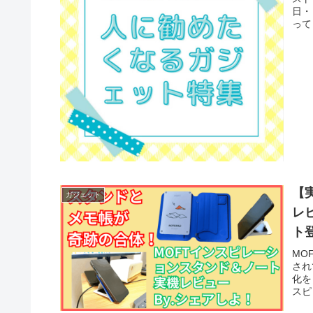
日・
って
コン
プ3
【
ガジェット
レ
ト
MO
され
化を
スピ
タン