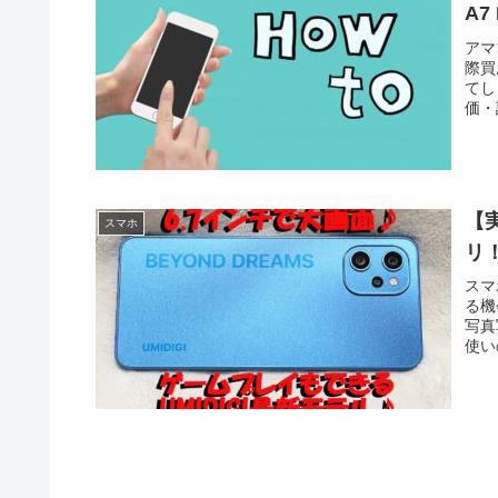
A
アマ
際買
てし
価・
介し
会社
【実
スマホ
リ
スマ
る機
写真
使い
も良
回は
てい