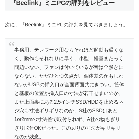
『Beelink』ミニPCの評判をレビュー
次に、『Beelink』ミニPCの評判を見ておきましょう。
事務用、テレワーク用ならそれほど起動も遅くな
く、動作もそれなりに早く、小型、軽量またっく
問題いない、ファンは付いているが音は全然きに
ならない、ただひとつ欠点が、個体差のかもしれ
ないがUSBの挿入口が全面背面共にきつい。筐体
と基板の位置か挿入口の寸法が若干せまいのか、
また上面裏にある2.5インチSSD/HDDを止めるネ
ジ穴も寸法ギリギリなのか、S社のSSDはあと
1or2mmの寸法差で取付られず、A社の物もぎり
ぎり取付OKだった。この辺りの寸法がギリギリ
なのが残念。