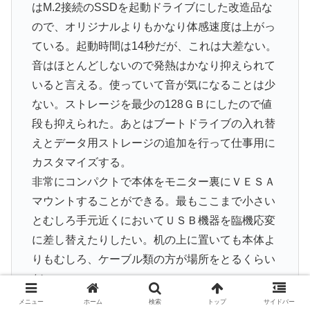
はM.2接続のSSDを起動ドライブにした改造品な
ので、オリジナルよりもかなり体感速度は上がっ
ている。起動時間は14秒だが、これは大差ない。
音はほとんどしないので発熱はかなり抑えられて
いると言える。使っていて音が気になることは少
ない。ストレージを最少の128ＧＢにしたので値
段も抑えられた。あとはブートドライブの入れ替
えとデータ用ストレージの追加を行って仕事用に
カスタマイズする。
非常にコンパクトで本体をモニター裏にＶＥＳＡ
マウントすることができる。最もここまで小さい
とむしろ手元近くにおいてＵＳＢ機器を臨機応変
に差し替えたりしたい。机の上に置いても本体よ
りもむしろ、ケーブル類の方が場所をとるくらい
だ。
この機械なら本体とモバイルモニター、あとはキ
メニュー
ホーム
検索
トップ
サイドバー