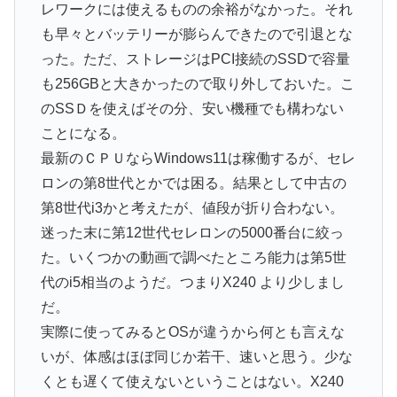
レワークには使えるものの余裕がなかった。それ
も早々とバッテリーが膨らんできたので引退とな
った。ただ、ストレージはPCI接続のSSDで容量
も256GBと大きかったので取り外しておいた。こ
のSSＤを使えばその分、安い機種でも構わない
ことになる。
最新のＣＰＵならWindows11は稼働するが、セレ
ロンの第8世代とかでは困る。結果として中古の
第8世代i3かと考えたが、値段が折り合わない。
迷った末に第12世代セレロンの5000番台に絞っ
た。いくつかの動画で調べたところ能力は第5世
代のi5相当のようだ。つまりX240 より少しまし
だ。
実際に使ってみるとOSが違うから何とも言えな
いが、体感はほぼ同じか若干、速いと思う。少な
くとも遅くて使えないということはない。X240