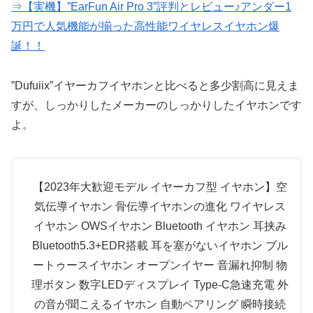
⇒【実機】”EarFun Air Pro 3”評判とレビュー♪アンダー1
万円で人気機能が揃った高性能ワイヤレスイヤホン爆
誕！！
”Dufuiix”イヤーカフイヤホンと比べると多少割高に見えま
すが、しっかりしたメーカーのしっかりしたイヤホンです
よ。
【2023年大歓迎モデル イヤーカフ型 イヤホン】空
気伝導イヤホン 骨伝導イヤホンの進化 ワイヤレス
イヤホン OWSイヤホン Bluetooth イヤホン 耳挟み
Bluetooth5.3+EDR搭載 耳を塞がないイヤホン ブル
ートゥースイヤホン オープンイヤー 音漏れ抑制 物
理ボタン 数字LEDディスプレイ Type‐C急速充電 外
の音が聞こえるイヤホン 自動ペアリング 瞬時接続