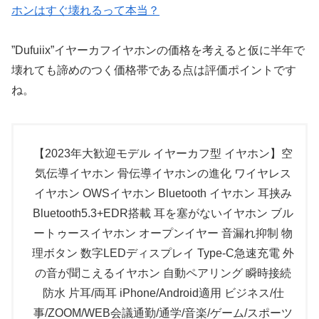
ホンはすぐ壊れるって本当？
”Dufuiix”イヤーカフイヤホンの価格を考えると仮に半年で
壊れても諦めのつく価格帯である点は評価ポイントです
ね。
【2023年大歓迎モデル イヤーカフ型 イヤホン】空
気伝導イヤホン 骨伝導イヤホンの進化 ワイヤレス
イヤホン OWSイヤホン Bluetooth イヤホン 耳挟み
Bluetooth5.3+EDR搭載 耳を塞がないイヤホン ブル
ートゥースイヤホン オープンイヤー 音漏れ抑制 物
理ボタン 数字LEDディスプレイ Type‐C急速充電 外
の音が聞こえるイヤホン 自動ペアリング 瞬時接続
防水 片耳/両耳 iPhone/Android適用 ビジネス/仕
事/ZOOM/WEB会議通勤/通学/音楽/ゲーム/スポーツ