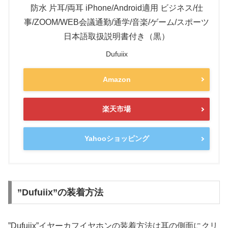
防水 片耳/両耳 iPhone/Android適用 ビジネス/仕
事/ZOOM/WEB会議通勤/通学/音楽/ゲーム/スポーツ
日本語取扱説明書付き（黒）
Dufuiix
Amazon
楽天市場
Yahooショッピング
”Dufuiix”の装着方法
”Dufuiix”イヤーカフイヤホンの装着方法は耳の側面にクリ