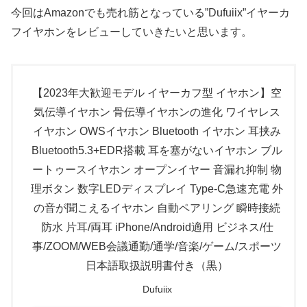
今回はAmazonでも売れ筋となっている”Dufuiix”イヤーカ
フイヤホンをレビューしていきたいと思います。
【2023年大歓迎モデル イヤーカフ型 イヤホン】空
気伝導イヤホン 骨伝導イヤホンの進化 ワイヤレス
イヤホン OWSイヤホン Bluetooth イヤホン 耳挟み
Bluetooth5.3+EDR搭載 耳を塞がないイヤホン ブル
ートゥースイヤホン オープンイヤー 音漏れ抑制 物
理ボタン 数字LEDディスプレイ Type‐C急速充電 外
の音が聞こえるイヤホン 自動ペアリング 瞬時接続
防水 片耳/両耳 iPhone/Android適用 ビジネス/仕
事/ZOOM/WEB会議通勤/通学/音楽/ゲーム/スポーツ
日本語取扱説明書付き（黒）
Dufuiix