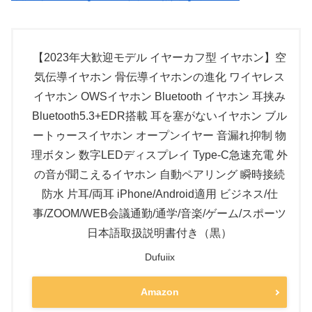
【2023年大歓迎モデル イヤーカフ型 イヤホン】空
気伝導イヤホン 骨伝導イヤホンの進化 ワイヤレス
イヤホン OWSイヤホン Bluetooth イヤホン 耳挟み
Bluetooth5.3+EDR搭載 耳を塞がないイヤホン ブル
ートゥースイヤホン オープンイヤー 音漏れ抑制 物
理ボタン 数字LEDディスプレイ Type‐C急速充電 外
の音が聞こえるイヤホン 自動ペアリング 瞬時接続
防水 片耳/両耳 iPhone/Android適用 ビジネス/仕
事/ZOOM/WEB会議通勤/通学/音楽/ゲーム/スポーツ
日本語取扱説明書付き（黒）
Dufuiix
Amazon