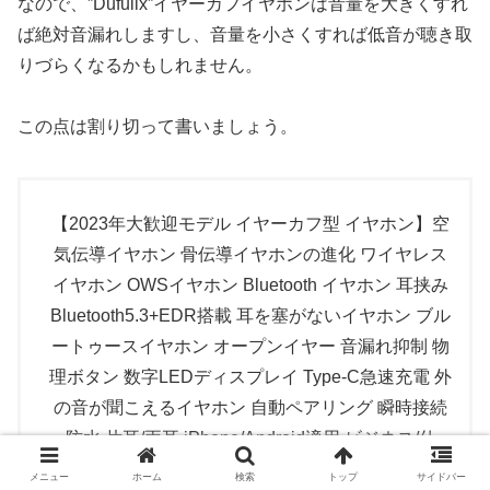
なので、”Dufuiix”イヤーカフイヤホンは音量を大きくすれ
ば絶対音漏れしますし、音量を小さくすれば低音が聴き取
りづらくなるかもしれません。
この点は割り切って書いましょう。
【2023年大歓迎モデル イヤーカフ型 イヤホン】空
気伝導イヤホン 骨伝導イヤホンの進化 ワイヤレス
イヤホン OWSイヤホン Bluetooth イヤホン 耳挟み
Bluetooth5.3+EDR搭載 耳を塞がないイヤホン ブル
ートゥースイヤホン オープンイヤー 音漏れ抑制 物
理ボタン 数字LEDディスプレイ Type‐C急速充電 外
の音が聞こえるイヤホン 自動ペアリング 瞬時接続
防水 片耳/両耳 iPhone/Android適用 ビジネス/仕
事/ZOOM/WEB会議通勤/通学/音楽/ゲーム/スポーツ
メニュー
ホーム
検索
トップ
サイドバー