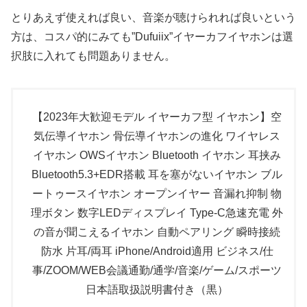
とりあえず使えれば良い、音楽が聴けられれば良いという
方は、コスパ的にみても”Dufuiix”イヤーカフイヤホンは選
択肢に入れても問題ありません。
【2023年大歓迎モデル イヤーカフ型 イヤホン】空
気伝導イヤホン 骨伝導イヤホンの進化 ワイヤレス
イヤホン OWSイヤホン Bluetooth イヤホン 耳挟み
Bluetooth5.3+EDR搭載 耳を塞がないイヤホン ブル
ートゥースイヤホン オープンイヤー 音漏れ抑制 物
理ボタン 数字LEDディスプレイ Type‐C急速充電 外
の音が聞こえるイヤホン 自動ペアリング 瞬時接続
防水 片耳/両耳 iPhone/Android適用 ビジネス/仕
事/ZOOM/WEB会議通勤/通学/音楽/ゲーム/スポーツ
日本語取扱説明書付き（黒）