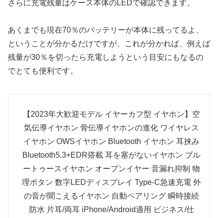
さらに充電残量はケース本体のLEDで確認できます。
あくまでも現在70％のバッテリーが本体に残ってるよ、
ということが分かるだけですが、これが分かれば、例えば
残量が30％を切ったら充電しようという目安にもなるの
でとても便利です。
【2023年大歓迎モデル イヤーカフ型 イヤホン】空
気伝導イヤホン 骨伝導イヤホンの進化 ワイヤレス
イヤホン OWSイヤホン Bluetooth イヤホン 耳挟み
Bluetooth5.3+EDR搭載 耳を塞がないイヤホン ブル
ートゥースイヤホン オープンイヤー 音漏れ抑制 物
理ボタン 数字LEDディスプレイ Type‐C急速充電 外
の音が聞こえるイヤホン 自動ペアリング 瞬時接続
防水 片耳/両耳 iPhone/Android適用 ビジネス/仕