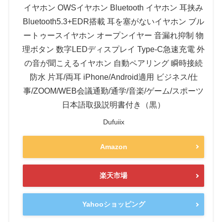
イヤホン OWSイヤホン Bluetooth イヤホン 耳挟み
Bluetooth5.3+EDR搭載 耳を塞がないイヤホン ブル
ートゥースイヤホン オープンイヤー 音漏れ抑制 物
理ボタン 数字LEDディスプレイ Type‐C急速充電 外
の音が聞こえるイヤホン 自動ペアリング 瞬時接続
防水 片耳/両耳 iPhone/Android適用 ビジネス/仕
事/ZOOM/WEB会議通勤/通学/音楽/ゲーム/スポーツ
日本語取扱説明書付き（黒）
Dufuiix
Amazon
楽天市場
Yahooショッピング