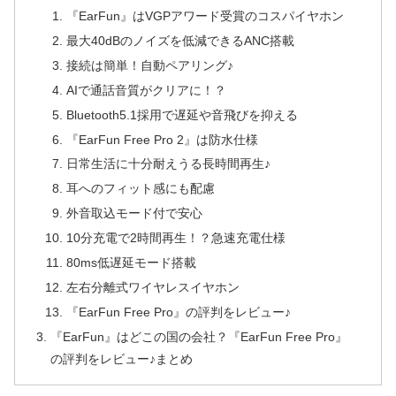
『EarFun』はVGPアワード受賞のコスパイヤホン
最大40dBのノイズを低減できるANC搭載
接続は簡単！自動ペアリング♪
AIで通話音質がクリアに！？
Bluetooth5.1採用で遅延や音飛びを抑える
『EarFun Free Pro 2』は防水仕様
日常生活に十分耐えうる長時間再生♪
耳へのフィット感にも配慮
外音取込モード付で安心
10分充電で2時間再生！？急速充電仕様
80ms低遅延モード搭載
左右分離式ワイヤレスイヤホン
『EarFun Free Pro』の評判をレビュー♪
『EarFun』はどこの国の会社？『EarFun Free Pro』
の評判をレビュー♪まとめ