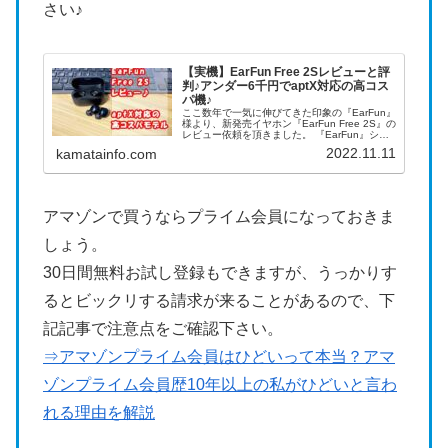
さい♪
【実機】EarFun Free 2Sレビューと評
判♪アンダー6千円でaptX対応の高コス
パ機♪
ここ数年で一気に伸びてきた印象の『EarFun』
様より、新発売イヤホン『EarFun Free 2S』の
レビュー依頼を頂きました。 『EarFun』シリ
ーズは値段に対して音質が良いと評判なのは知
2022.11.11
kamatainfo.com
っていたのでとても楽しみにしていました。 先
に簡単に結論を書くと、音質はクリア系です。
安い価格帯に多いくぐもった音はなく、コスパ
の良いイヤホンだと感じました。 ただ、価格相
応と思える点もあったので、その点も含めて率
直にレビューを書きますね＾＾
アマゾンで買うならプライム会員になっておきま
しょう。
30日間無料お試し登録もできますが、うっかりす
るとビックリする請求が来ることがあるので、下
記記事で注意点をご確認下さい。
⇒アマゾンプライム会員はひどいって本当？アマ
ゾンプライム会員歴10年以上の私がひどいと言わ
れる理由を解説