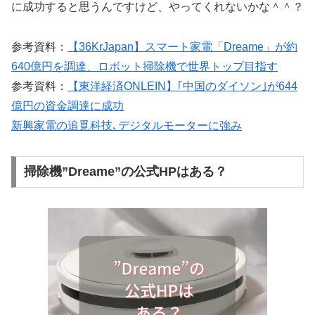
に成功すると思うんですけど、やってくれないかな＾＾？
参考資料：
【36KrJapan】スマート家電「Dreame」が約
640億円を調達、ロボット掃除機で世界トップ目指す
参考資料：
【東洋経済ONLEIN】｢中国のダイソン｣が644
億円の資金調達に成功
新興家電の追覓科技､デジタルモーターに強み
掃除機”Dreame”の公式HPはある？