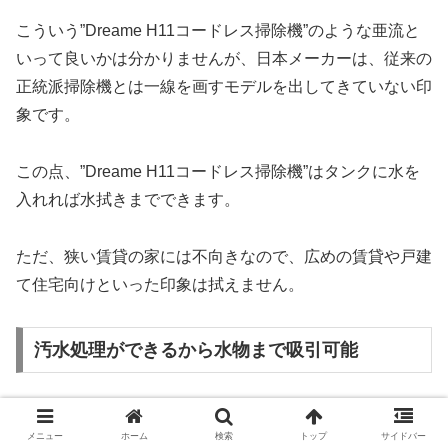
こういう”Dreame H11コードレス掃除機”のような亜流と
いって良いかは分かりませんが、日本メーカーは、従来の
正統派掃除機とは一線を画すモデルを出してきていない印
象です。
この点、”Dreame H11コードレス掃除機”はタンクに水を
入れれば水拭きまでできます。
ただ、狭い賃貸の家には不向きなので、広めの賃貸や戸建
て住宅向けといった印象は拭えません。
汚水処理ができるから水物まで吸引可能
”Dreame H11コードレス掃除機”は水拭きが可能と書きま
メニュー
ホーム
検索
トップ
サイドバー
したが、反対に水っけのある物をごっそり吸引することも