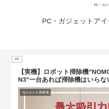
PC・ガ
PC・ガジェットア
PR
【実機】ロボット掃除機”NOMO
N3”一台あれば掃除機はいらな
ガジェット系家電