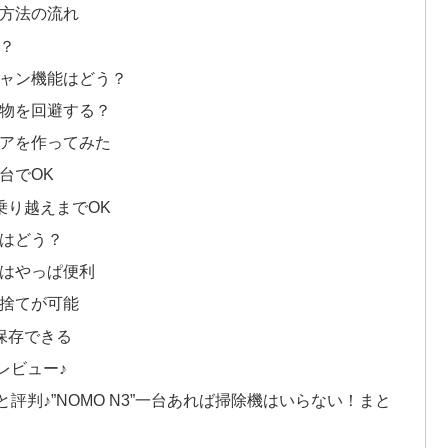
グ方法の流れ
う？
スキャン機能はどう？
害物を回避する？
リアを作ってみた
一台でOK
差乗り越えまでOK
能はどう？
能はやっぱ便利
ミ捨てが可能
で保存できる
レビュー♪
と評判♪”NOMO N3”一台あれば掃除機はいらない！まと