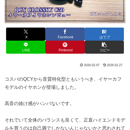
X
Facebook
はてブ
LINE
Pinterest
コピー
2026.02.07
2026.02.27
コスパのQCYから音質特化型ともいうべき、イヤーカフ
モデルのイヤホンが登場しました。
高音の抜け感がハンパないです。
それでいて全体のバランスも良くて、正直ハイエンドモデ
ルを買うのは自己満でしかないんじゃないかと思わされて