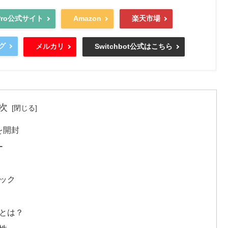
0+Pro公式サイト
Amazon
楽天市場
グ
メルカリ
Switchbot公式はこちら
次
oを開封
ー
ペック
シとは？