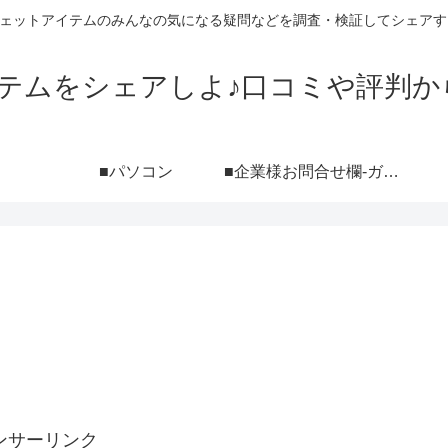
ジェットアイテムのみんなの気になる疑問などを調査・検証してシェアす
イテムをシェアしよ♪口コミや評判か
■パソコン
■企業様お問合せ欄-ガジェットブログ『シェアしよ♪』レビュー依頼用-（ポートフォリオ付き）
ンサーリンク